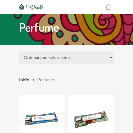
Skip
to
main
content
Perfume
Início
Perfume