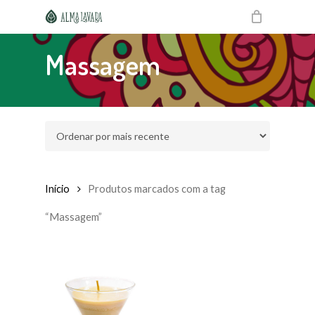
Skip
to
main
content
Massagem
Início
Produtos marcados com a tag
“Massagem”