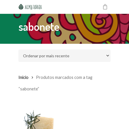
Skip
to
main
content
sabonete
Início
Produtos marcados com a tag
“sabonete”